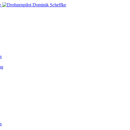
s
ng
s