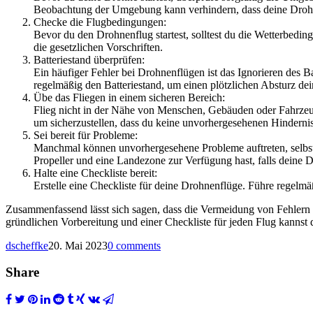
Beobachtung der Umgebung kann verhindern, dass deine Drohne
Checke die Flugbedingungen:
Bevor du den Drohnenflug startest, solltest du die Wetterbed
die gesetzlichen Vorschriften.
Batteriestand überprüfen:
Ein häufiger Fehler bei Drohnenflügen ist das Ignorieren des B
regelmäßig den Batteriestand, um einen plötzlichen Absturz de
Übe das Fliegen in einem sicheren Bereich:
Flieg nicht in der Nähe von Menschen, Gebäuden oder Fahrzeu
um sicherzustellen, dass du keine unvorhergesehenen Hinderniss
Sei bereit für Probleme:
Manchmal können unvorhergesehene Probleme auftreten, selbst we
Propeller und eine Landezone zur Verfügung hast, falls deine 
Halte eine Checkliste bereit:
Erstelle eine Checkliste für deine Drohnenflüge. Führe regelmäß
Zusammenfassend lässt sich sagen, dass die Vermeidung von Fehlern b
gründlichen Vorbereitung und einer Checkliste für jeden Flug kannst d
dscheffke
20. Mai 2023
0 comments
Share