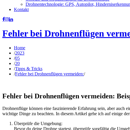
Drohnentechnologie: GPS, Autopilot, Hinderniserkennu
Kontakt
Fehler bei Drohnenflügen verme
Home
/
2023
/
05
/
20
/
Tipps & Tricks
/
Fehler bei Drohnenflügen vermeiden:
/
Fehler bei Drohnenflügen vermeiden: Beis
Drohnenflüge können eine faszinierende Erfahrung sein, aber auch ei
wichtige Dinge zu beachten. In diesem Artikel gehe ich auf einige de
Überprüfe die Umgebung:
Bevor du deine Drohne startest, überprüfe sorgfältig die Umgeb