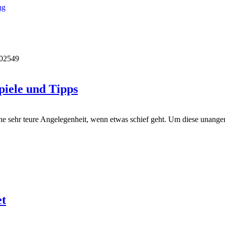
ng
02549
piele und Tipps
ine sehr teure Angelegenheit, wenn etwas schief geht. Um diese unange
et