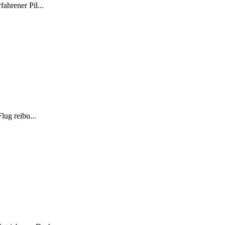
ahrener Pil...
lug reibu...