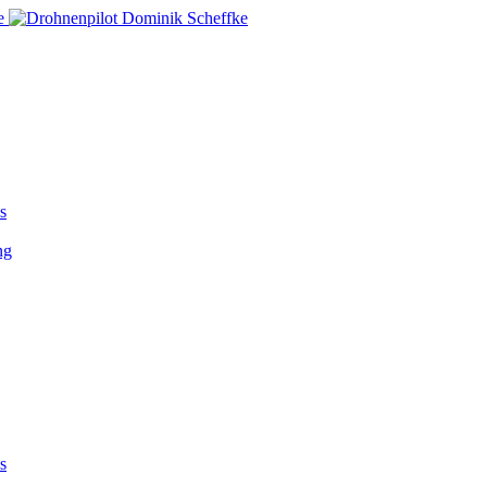
s
ng
s