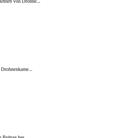
etrieb von Drohne...
er Drohnenkame...
 Beitrag bes...