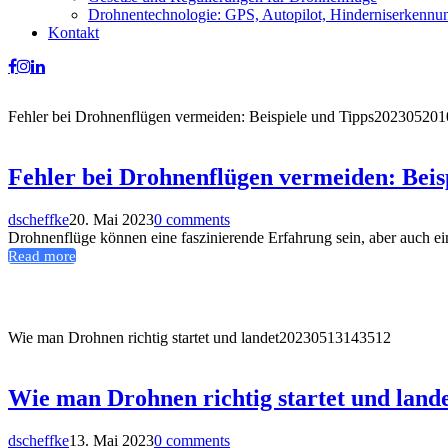
Drohnentechnologie: GPS, Autopilot, Hinderniserkennu
Kontakt
Fehler bei Drohnenflügen vermeiden: Beispiele und Tipps
202305201
Fehler bei Drohnenflügen vermeiden: Beis
dscheffke
20. Mai 2023
0 comments
Drohnenflüge können eine faszinierende Erfahrung sein, aber auch e
Read more
Wie man Drohnen richtig startet und landet
20230513143512
Wie man Drohnen richtig startet und land
dscheffke
13. Mai 2023
0 comments